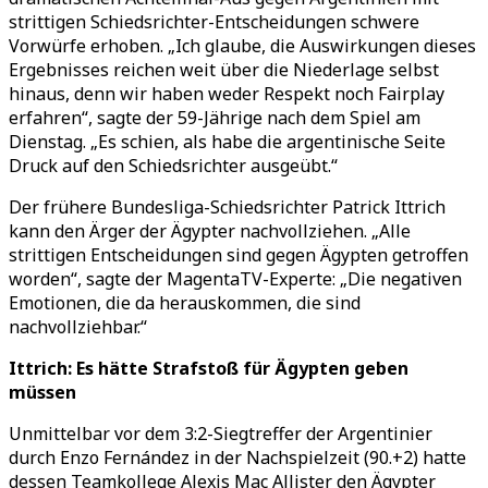
strittigen Schiedsrichter-Entscheidungen schwere
Vorwürfe erhoben.
„
Ich glaube, die Auswirkungen dieses
Ergebnisses reichen weit über die Niederlage selbst
hinaus, denn wir haben weder Respekt noch Fairplay
erfahren
“
, sagte der 59-Jährige nach dem Spiel am
Dienstag.
„
Es schien, als habe die argentinische Seite
Druck auf den Schiedsrichter ausgeübt.
“
Der frühere Bundesliga-Schiedsrichter Patrick Ittrich
kann den Ärger der Ägypter nachvollziehen.
„
Alle
strittigen Entscheidungen sind gegen Ägypten getroffen
worden
“
, sagte der MagentaTV-Experte:
„
Die negativen
Emotionen, die da herauskommen, die sind
nachvollziehbar.
“
Ittrich: Es hätte Strafstoß für Ägypten geben
müssen
Unmittelbar vor dem 3:2-Siegtreffer der Argentinier
durch Enzo Fernández in der Nachspielzeit (90.+2) hatte
dessen Teamkollege Alexis Mac Allister den Ägypter