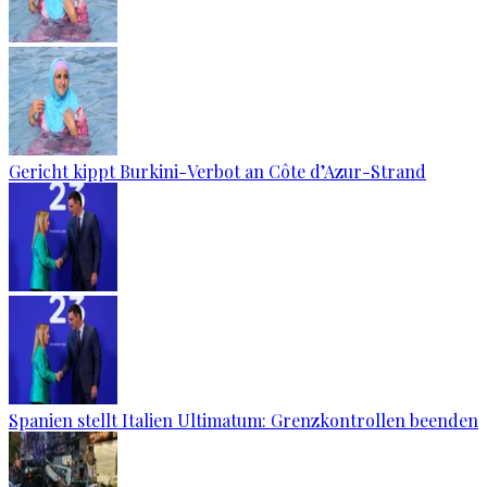
Gericht kippt Burkini-Verbot an Côte d’Azur-Strand
Spanien stellt Italien Ultimatum: Grenzkontrollen beenden