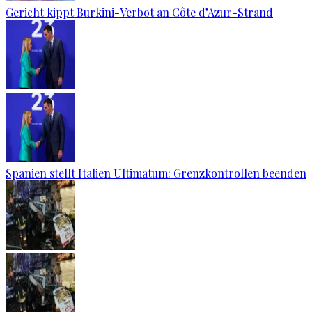
Gericht kippt Burkini-Verbot an Côte d’Azur-Strand
Spanien stellt Italien Ultimatum: Grenzkontrollen beenden