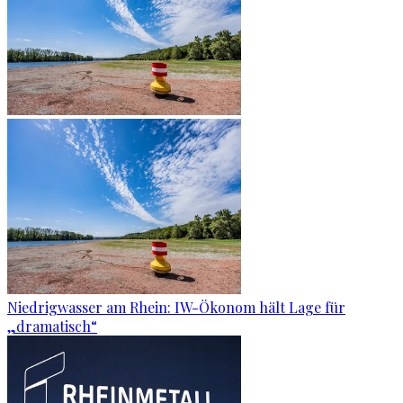
Niedrigwasser am Rhein: IW-Ökonom hält Lage für
„dramatisch“