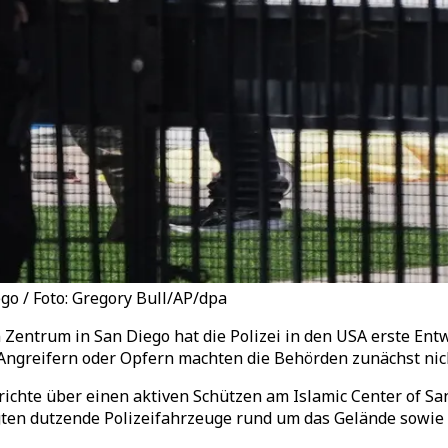
go / Foto: Gregory Bull/AP/dpa
 Zentrum in San Diego hat die Polizei in den USA erste En
n Angreifern oder Opfern machten die Behörden zunächst nic
erichte über einen aktiven Schützen am Islamic Center of S
eigten dutzende Polizeifahrzeuge rund um das Gelände sowi