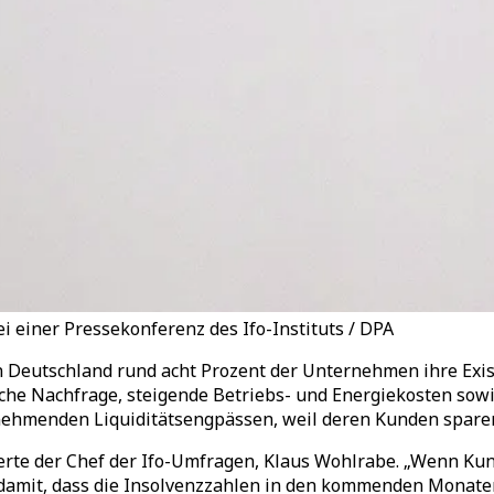
i einer Pressekonferenz des Ifo-Instituts / DPA
in Deutschland rund acht Prozent der Unternehmen ihre Exi
e Nachfrage, steigende Betriebs- und Energiekosten sowie
nehmenden Liquiditätsengpässen, weil deren Kunden sparen
uterte der Chef der Ifo-Umfragen, Klaus Wohlrabe. „Wenn Kun
et damit, dass die Insolvenzzahlen in den kommenden Monat